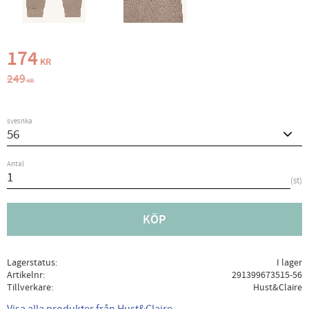
Nedsatt pris:
174
KR
Ordinarie pris:
249
KR
svesnka
Antal
st
KÖP
Lagerstatus
I lager
Artikelnr
291399673515-56
Tillverkare
Hust&Claire
Visa alla produkter från Hust&Claire