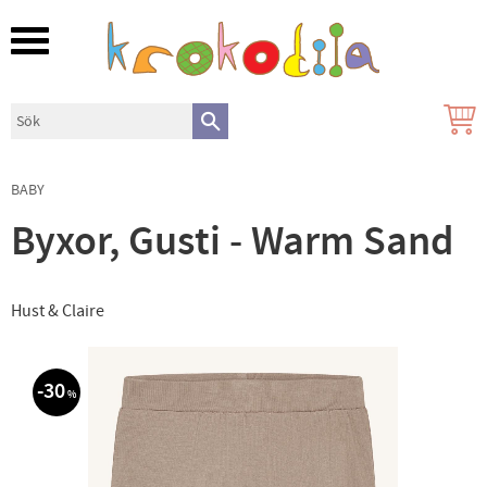
Meny
BABY
Byxor, Gusti - Warm Sand
Hust & Claire
30
%