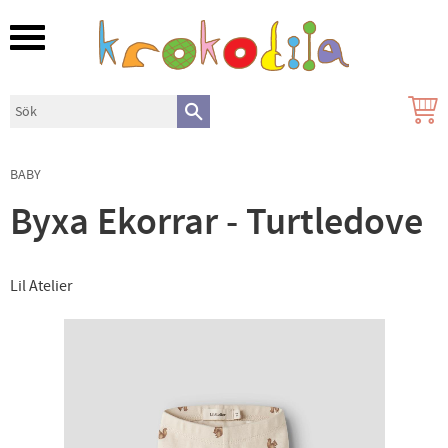
Meny
BABY
Byxa Ekorrar - Turtledove
Lil Atelier