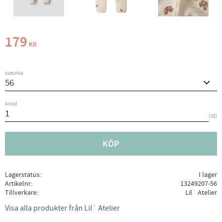
179
KR
svesnka
Antal
st
KÖP
Lagerstatus
I lager
Artikelnr
13249207-56
Tillverkare
Lil´ Atelier
Visa alla produkter från Lil´ Atelier