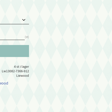
st
4 st i lager
Lw13082-7366-912
Liewood
ewood