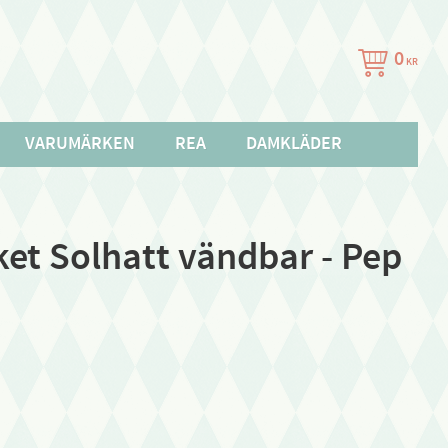
0
KR
VARUMÄRKEN
REA
DAMKLÄDER
et Solhatt vändbar - Pep