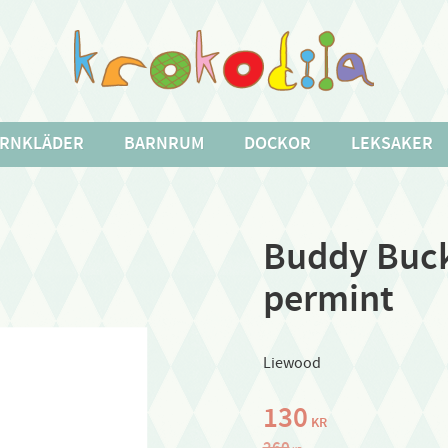
RNKLÄDER
BARNRUM
DOCKOR
LEKSAKER
Buddy Buck
permint
Liewood
Nedsatt pris:
130
KR
Ordinarie pris:
260