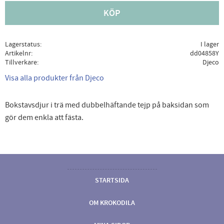
KÖP
Lagerstatus
I lager
Artikelnr
dd04858Y
Tillverkare
Djeco
Visa alla produkter från Djeco
Bokstavsdjur i trä med dubbelhäftande tejp på baksidan som
gör dem enkla att fästa.
STARTSIDA
OM KROKODILA