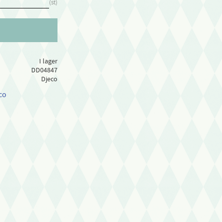
st
I lager
DD04847
Djeco
co