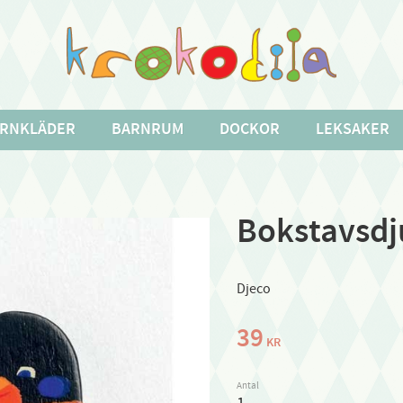
RNKLÄDER
BARNRUM
DOCKOR
LEKSAKER
Bokstavsdju
Djeco
39
KR
Antal