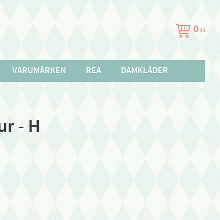
0
KR
VARUMÄRKEN
REA
DAMKLÄDER
r - H