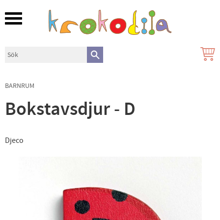
Meny
BARNRUM
Bokstavsdjur - D
Djeco