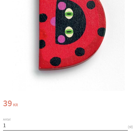
39
KR
Antal
st