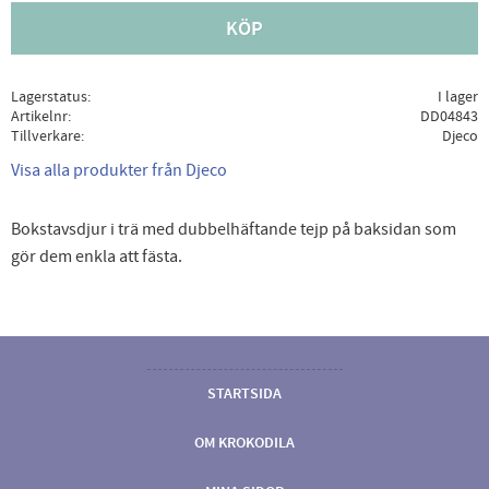
KÖP
Lagerstatus
I lager
Artikelnr
DD04843
Tillverkare
Djeco
Visa alla produkter från Djeco
Bokstavsdjur i trä med dubbelhäftande tejp på baksidan som
gör dem enkla att fästa.
STARTSIDA
OM KROKODILA