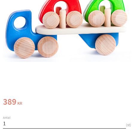
389
KR
Antal
st