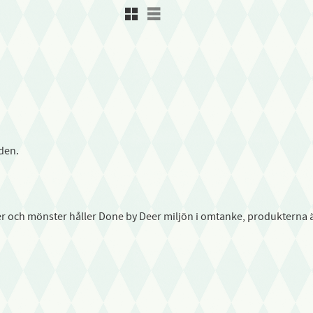
Rutnätsvy
Listvy
nden.
r och mönster håller Done by Deer miljön i omtanke, produkterna är 