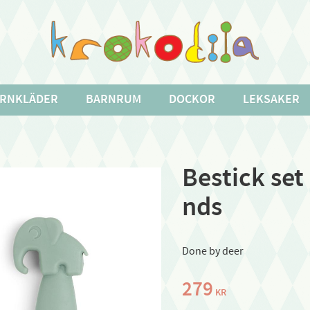
RNKLÄDER
BARNRUM
DOCKOR
LEKSAKER
Bestick set 
nds
Done by deer
279
KR