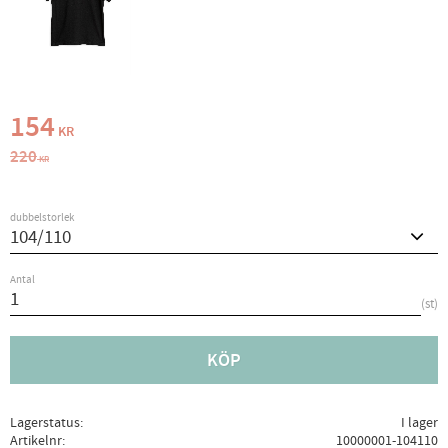
Nedsatt pris:
154
KR
Ordinarie pris:
220
KR
dubbelstorlek
Antal
st
KÖP
Lagerstatus
I lager
Artikelnr
10000001-104110