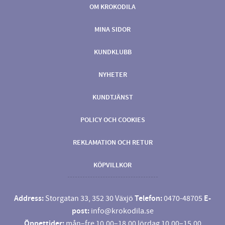
OM KROKODILA
MINA SIDOR
KUNDKLUBB
NYHETER
KUNDTJÄNST
POLICY OCH COOKIES
REKLAMATION OCH RETUR
KÖPVILLKOR
Address:
Storgatan 33, 352 30 Växjö
Telefon:
0470-48705
E-
post:
info@krokodila.se
Öppettider:
mån–fre 10.00–18.00 lördag 10.00–15.00