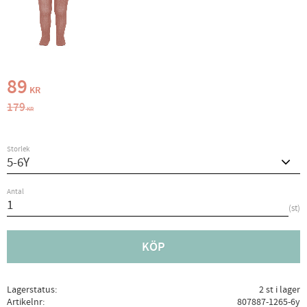
Nedsatt pris:
89
KR
Ordinarie pris:
179
KR
Storlek
Antal
st
KÖP
Lagerstatus
2 st i lager
Artikelnr
807887-1265-6y