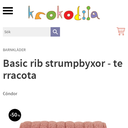
Meny
BARNKLÄDER
Basic rib strumpbyxor - te
rracota
Cóndor
50
%