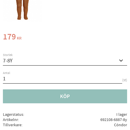
179
KR
Storlek
Antal
st
KÖP
Lagerstatus
I lager
Artikelnr
692108-6887-8y
Tillverkare
Cóndor