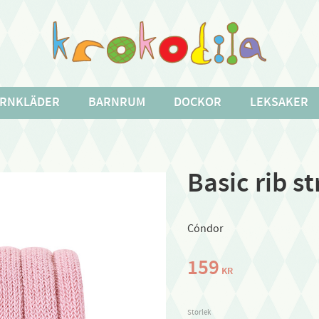
RNKLÄDER
BARNRUM
DOCKOR
LEKSAKER
Basic rib s
Cóndor
159
KR
Storlek