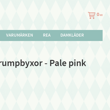
0
KR
VARUMÄRKEN
REA
DAMKLÄDER
trumpbyxor - Pale pink