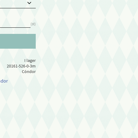
st
I lager
20161-526-0-3m
Cóndor
ndor