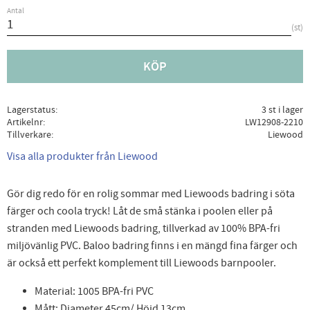
Antal
st
KÖP
Lagerstatus
3 st i lager
Artikelnr
LW12908-2210
Tillverkare
Liewood
Visa alla produkter från Liewood
Gör dig redo för en rolig sommar med Liewoods badring i söta
färger och coola tryck! Låt de små stänka i poolen eller på
stranden med Liewoods badring, tillverkad av 100% BPA-fri
miljövänlig PVC. Baloo badring finns i en mängd fina färger och
är också ett perfekt komplement till Liewoods barnpooler.
Material: 1005 BPA-fri PVC
Mått: Diameter 45cm/ Höjd 13cm