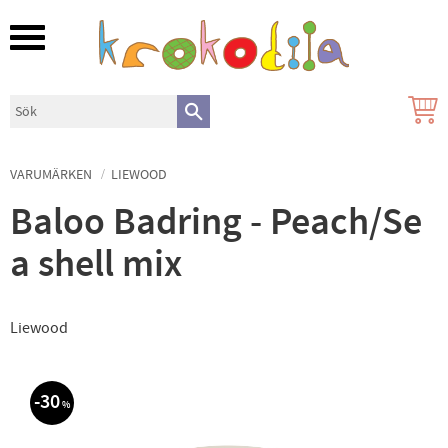
Meny
VARUMÄRKEN
LIEWOOD
Baloo Badring - Peach/Se
a shell mix
Liewood
30
%