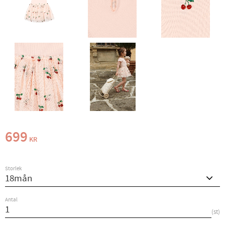
699
KR
Storlek
Antal
st