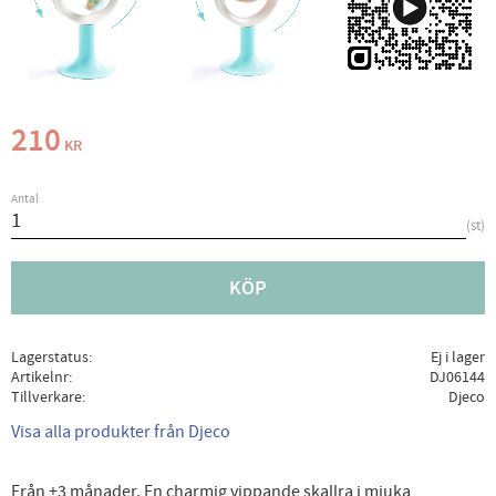
210
KR
Antal
st
KÖP
Lagerstatus
Ej i lager
Artikelnr
DJ06144
Tillverkare
Djeco
Visa alla produkter från Djeco
Från +3 månader. En charmig vippande skallra i mjuka