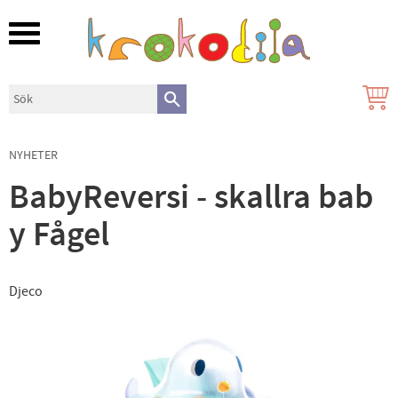
Meny
NYHETER
BabyReversi - skallra bab
y Fågel
Djeco