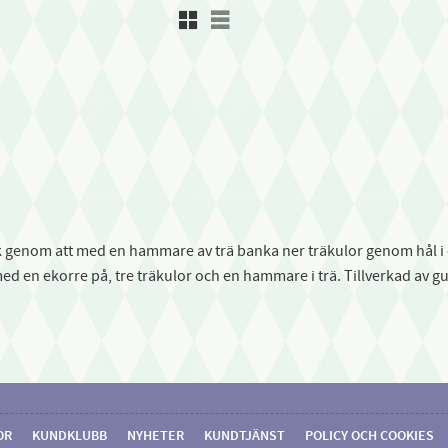
Rutnätsvy
Listvy
ik genom att med en hammare av trä banka ner träkulor genom hål i 
ed en ekorre på, tre träkulor och en hammare i trä. Tillverkad av g
OR
KUNDKLUBB
NYHETER
KUNDTJÄNST
POLICY OCH COOKIES