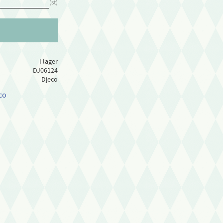
st
I lager
DJ06124
Djeco
co