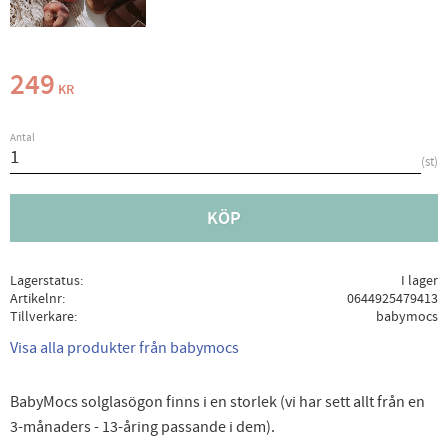
249
KR
Antal
st
KÖP
Lagerstatus
I lager
Artikelnr
0644925479413
Tillverkare
babymocs
Visa alla produkter från babymocs
BabyMocs solglasögon finns i en storlek (vi har sett allt från en
3-månaders - 13-åring passande i dem).