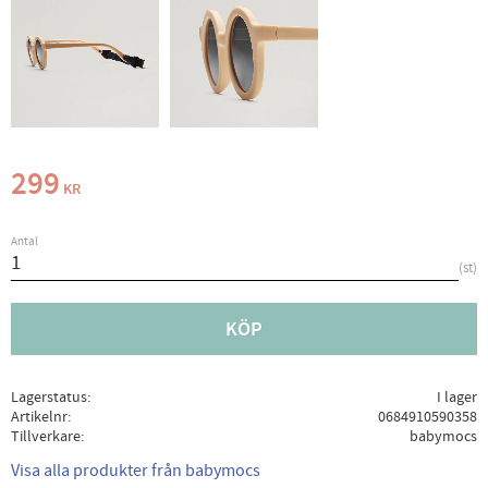
299
KR
Antal
st
KÖP
Lagerstatus
I lager
Artikelnr
0684910590358
Tillverkare
babymocs
Visa alla produkter från babymocs