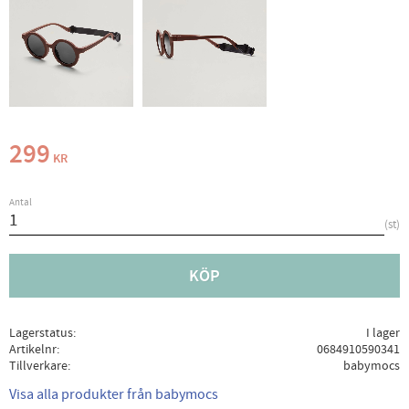
299
KR
Antal
st
KÖP
Lagerstatus
I lager
Artikelnr
0684910590341
Tillverkare
babymocs
Visa alla produkter från babymocs