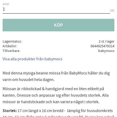
Antal
st
KÖP
Lagerstatus
2 st i lager
Artikelnr
0644925479314
Tillverkare
babymocs
Visa alla produkter från babymocs
Med denna mysiga beanie mössa från BabyMocs håller du dig
varm om huvudet hela dagen.
Mössan är ribbstickad & handgjord med en liten etikett på
kanten. Onesize och anpassar sig efter huvudets storlek. Alla
mössor är handstickade och kan variera något i storlek.
Storlek:
17 cm längd x 16 cm bredd - lämplig för huvudomkrets