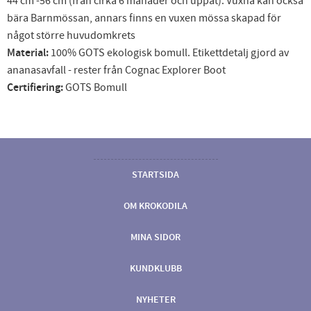
44 cm -56 cm (från cirka 6 månader och uppåt). Vuxna kan också
bära Barnmössan, annars finns en vuxen mössa skapad för
något större huvudomkrets
Material:
100% GOTS ekologisk bomull. Etikettdetalj gjord av
ananasavfall - rester från Cognac Explorer Boot
Certifiering:
GOTS Bomull
STARTSIDA
OM KROKODILA
MINA SIDOR
KUNDKLUBB
NYHETER