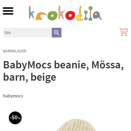
Meny
BARNKLÄDER
BabyMocs beanie, Mössa,
barn, beige
babymocs
50
%