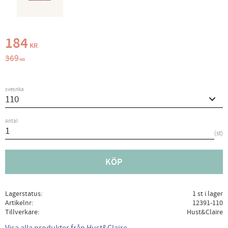
Nedsatt pris:
184
KR
Ordinarie pris:
369
KR
svesnka
Antal
st
KÖP
Lagerstatus
1 st i lager
Artikelnr
12391-110
Tillverkare
Hust&Claire
Visa alla produkter från Hust&Claire