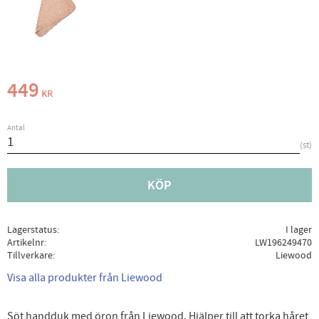
449
KR
Antal
st
KÖP
Lagerstatus
I lager
Artikelnr
LW196249470
Tillverkare
Liewood
Visa alla produkter från Liewood
Söt handduk med öron från Liewood. Hjälper till att torka håret