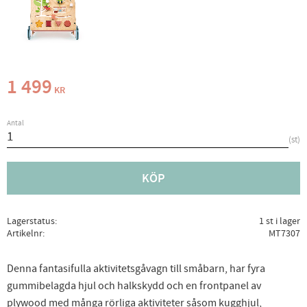
1 499
KR
Antal
st
KÖP
Lagerstatus
1 st i lager
Artikelnr
MT7307
Denna fantasifulla aktivitetsgåvagn till småbarn, har fyra
gummibelagda hjul och halkskydd och en frontpanel av
plywood med många rörliga aktiviteter såsom kugghjul,