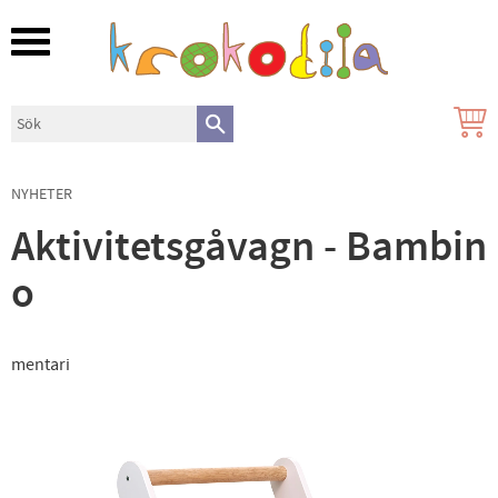
Meny
NYHETER
Aktivitetsgåvagn - Bambin
o
mentari