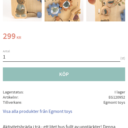
299
KR
Antal
st
KÖP
Lagerstatus
I lager
Artikelnr
EG120952
Tillverkare
Egmont toys
Visa alla produkter från Egmont toys
Aktivitetsbräda i trä - ett litet hus fullt av upptäckter! Denna