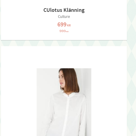
CUlotus Klänning
Culture
699
KR
999
KR