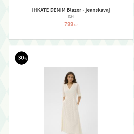
IHKATE DENIM Blazer - jeanskavaj
ICHI
799
KR
30
%