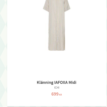
Klänning IAFOXA Midi
ICHI
699
KR