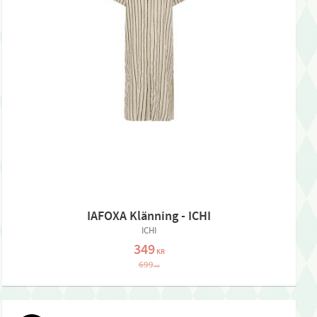
IAFOXA Klänning - ICHI
ICHI
349
KR
699
KR