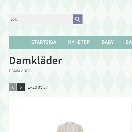
STARTSIDA
NYHETER
BABY
BA
Damkläder
DAMKLÄDER
1–
20
av
57