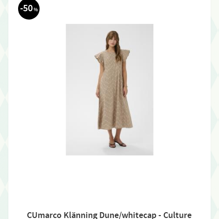
50
%
CUmarco Klänning Dune/whitecap - Culture