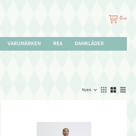
0
KR
VARUMÄRKEN
REA
DAMKLÄDER
Välj sortering
Välj