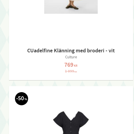
CUadelfine Klänning med broderi - vit
Culture
769
KR
1 099
KR
50
%