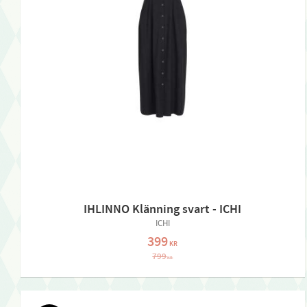
IHLINNO Klänning svart - ICHI
ICHI
399
KR
799
KR