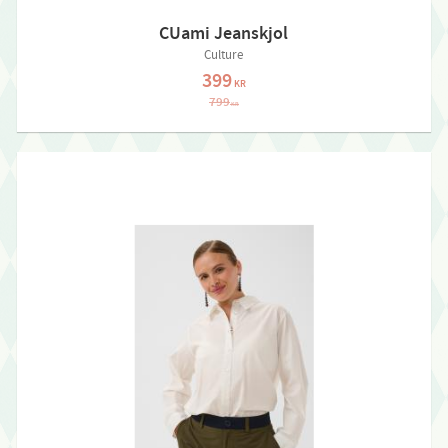
CUami Jeanskjol
Culture
399
KR
799
KR