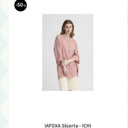
50
%
IAFOXA Skjorta - ICHI