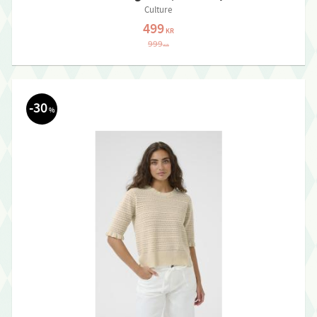
Culture
499
KR
999
KR
30
%