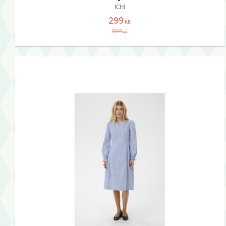
ICHI
299
KR
599
KR