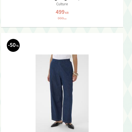
Culture
499
KR
999
KR
50
%